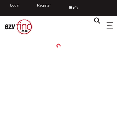
Login
Register
(
0
)