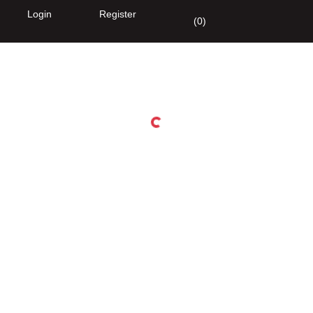
Login
Register
(
0
)