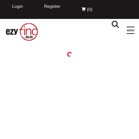
Login
Register
(
0
)