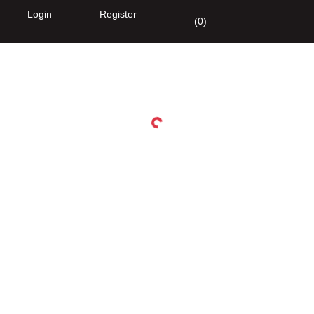
Login
Register
(
0
)