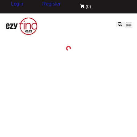
Login
Register
(
0
)